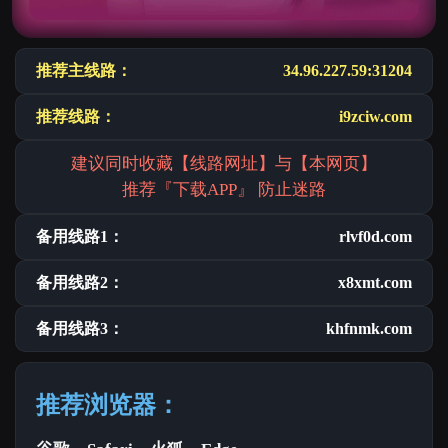
推荐主线路：
34.96.227.59:31204
推荐线路：
i9zciw.com
建议同时收藏【线路网址】与【本网页】
推荐『下载APP』 防止迷路
备用线路1：
rlvf0d.com
备用线路2：
x8xmt.com
备用线路3：
khfnmk.com
推荐浏览器：