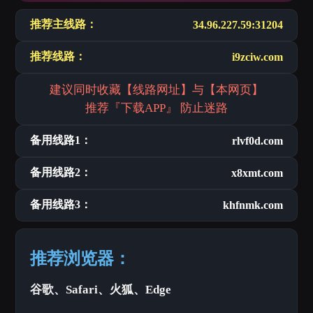
推荐主线路：
34.96.227.59:31204
推荐线路：
i9zciw.com
建议同时收藏【线路网址】与【本网页】
推荐『下载APP』 防止迷路
备用线路1：
rlvf0d.com
备用线路2：
x8xmt.com
备用线路3：
khfnmk.com
推荐浏览器：
谷歌、Safari、火狐、Edge