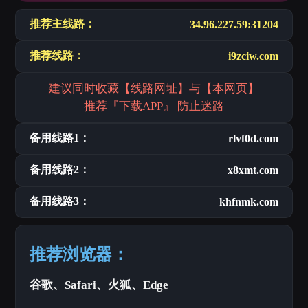
推荐主线路：
34.96.227.59:31204
推荐线路：
i9zciw.com
建议同时收藏【线路网址】与【本网页】
推荐『下载APP』 防止迷路
备用线路1：
rlvf0d.com
备用线路2：
x8xmt.com
备用线路3：
khfnmk.com
推荐浏览器：
谷歌、Safari、火狐、Edge